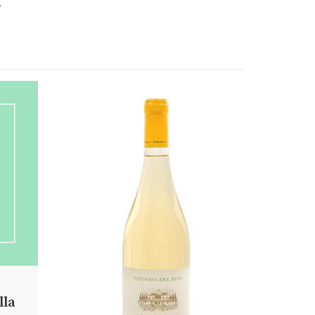
i
lla