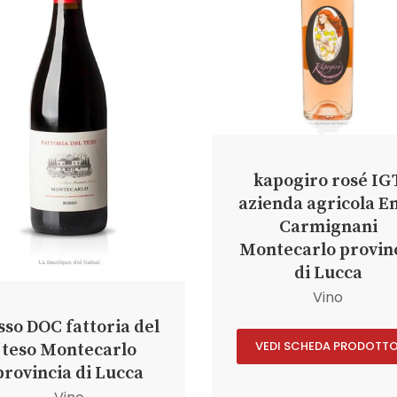
kapogiro rosé IG
azienda agricola E
Carmignani
Montecarlo provin
di Lucca
Vino
sso DOC fattoria del
VEDI SCHEDA PRODOTT
teso Montecarlo
provincia di Lucca