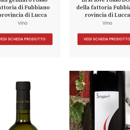
San gennaro rosso
first love rosso D
attoria di Fubbiano
della fattoria Fubb
provincia di Lucca
rovincia di Lucc
Vino
Vino
VEDI SCHEDA PRODOTTO
VEDI SCHEDA PRODOTT