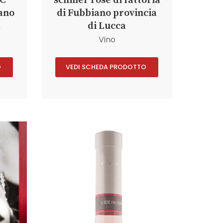
OC
schiller rosé di fattoria
iano
di Fubbiano provincia
a
di Lucca
Vino
O
VEDI SCHEDA PRODOTTO