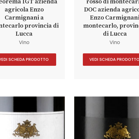
eorema IGT azienda
rosso di montecar
agricola Enzo
DOC azienda agric
Carmignani a
Enzo Carmignan
tecarlo provincia di
montecarlo, provin
Lucca
di Lucca
Vino
Vino
VEDI SCHEDA PRODOTTO
VEDI SCHEDA PRODOTT