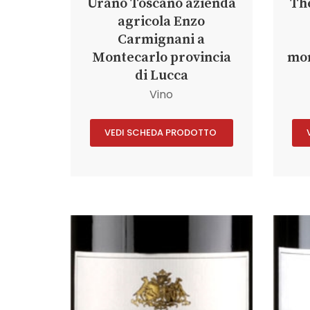
Urano Toscano azienda
Th
agricola Enzo
Carmignani a
Montecarlo provincia
mon
di Lucca
Vino
VEDI SCHEDA PRODOTTO