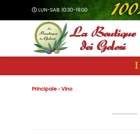
LUN-SAB: 10:30-19:00
I
Principale
»
Vino