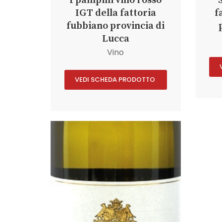
I pampini vino rosso
IGT della fattoria
f
fubbiano provincia di
Lucca
Vino
VEDI SCHEDA PRODOTTO