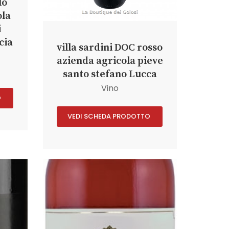
lo
ola
i
cia
villa sardini DOC rosso
azienda agricola pieve
santo stefano Lucca
Vino
O
VEDI SCHEDA PRODOTTO